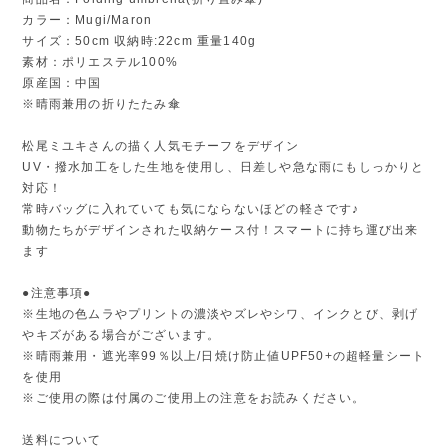
カラー：Mugi/Maron
サイズ：50cm 収納時:22cm 重量140g
素材：ポリエステル100%
原産国：中国
※晴雨兼用の折りたたみ傘
松尾ミユキさんの描く人気モチーフをデザイン
UV・撥水加工をした生地を使用し、日差しや急な雨にもしっかりと
対応！
常時バッグに入れていても気にならないほどの軽さです♪
動物たちがデザインされた収納ケース付！スマートに持ち運び出来
ます
●注意事項●
※生地の色ムラやプリントの濃淡やズレやシワ、インクとび、剥げ
やキズがある場合がございます。
※晴雨兼用・遮光率99％以上/日焼け防止値UPF50+の超軽量シート
を使用
※ご使用の際は付属のご使用上の注意をお読みください。
送料について