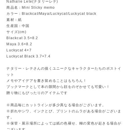
Nathalie Lete(ナタリーレテ)
商品名：Mini Sticky memo
カラー：Blackcat/Maya/Luckycat/Luckycat black
素材：紙
生産国：中国
サイズ(cm)
Blackcat 3.5×8.2
Maya 3.6×8.2
Luckycat 4×7
Luckycat Black 3.7×7.4
ナタリー・レテさんの描くユニークなキャラクターたちのポストイ
ット
メモやアイデアを書き留めることはもちろん！
ブックマークとして本の隙間から顔をのぞかせても可愛い！
贈り物にもぴったりのアイテムです
※商品毎にカットラインが多少異なる場合がございます。
※折れやシワ、インクとび、プリントのムラがある場合がございま
す。
※保管・展示場所によっては紙の色褪せ、糊の変色が起きる場合が
ございます。