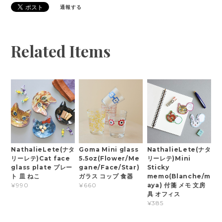
通報する
Related Items
NathalieLete(ナタ
Goma Mini glass
NathalieLete(ナタ
リーレテ)Cat face
5.5oz(Flower/Me
リーレテ)Mini
glass plate プレー
gane/Face/Star)
Sticky
ト 皿 ねこ
ガラス コップ 食器
memo(Blanche/m
aya) 付箋 メモ 文房
¥990
¥660
具 オフィス
¥385