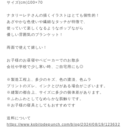
サイズ(cm)100×70
ナタリーレテさんの描くイラストはとても個性的！
あざやかな色使いや繊細なタッチが特徴で、
使っていて楽しくなるようなポップながら
優しい雰囲気のブランケット！
両面で使えて嬉しい！
お子様のお昼寝やベビーカーでのお散歩
会社や学校で少し寒い時、ご自宅用にも◎
※製造工程上、多少のキズ、色の濃淡、色ムラ
プリントのズレ、インクとびがある場合がございます。
※縫製の都合上、サイズに多少の個体差があります。
※ふわふわとしてなめらかな肌触りです。
※お子様の寝具としてもおすすめです
送料について
https://www.kobitodepunch.com/blog/2024/08/19/123632