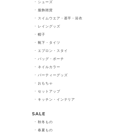
シューズ
服飾雑貨
スイムウエア・甚平・浴衣
レイングッズ
帽子
靴下・タイツ
エプロン・スタイ
バッグ・ポーチ
ネイルカラー
パーティーグッズ
おもちゃ
セットアップ
キッチン・インテリア
SALE
秋冬もの
春夏もの