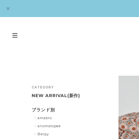
CATEGORY
NEW ARRIVAL(新作)
ブランド別
amabro
anomatopee
Berpy