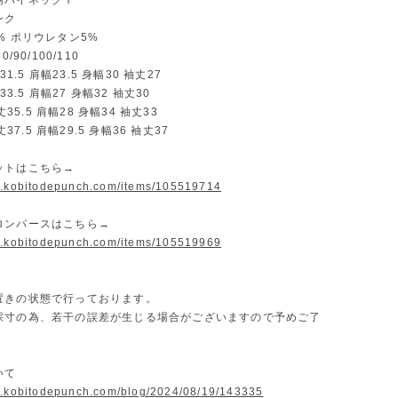
柄ハイネックＴ
ンク
% ポリウレタン5%
/90/100/110
丈31.5 肩幅23.5 身幅30 袖丈27
丈33.5 肩幅27 身幅32 袖丈30
着丈35.5 肩幅28 身幅34 袖丈33
着丈37.5 肩幅29.5 身幅36 袖丈37
ットはこちら→
w.kobitodepunch.com/items/105519714
ロンパースはこちら→
w.kobitodepunch.com/items/105519969
置きの状態で行っております。
採寸の為、若干の誤差が生じる場合がございますので予めご了
いて
w.kobitodepunch.com/blog/2024/08/19/143335