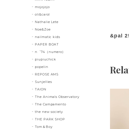
mojojojo
oli&carol
Nathalie Lete
Noe&Zoe
&pal 2
nailmatic kids
PAPER BOAT
n゜74（numero)
piupiuchick
Rela
popelin
REPOSE AMS
Sunjellies
TAION
The Animals Observatory
The Campamento
the new society
THE PARK SHOP
Tom＆Boy