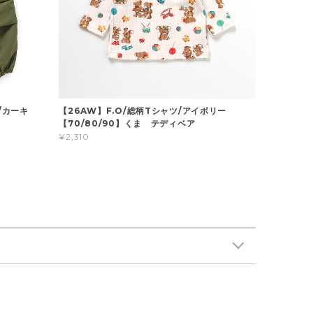
/カーキ
【26AW】F.O/総柄Tシャツ/アイボリー
】
【70/80/90】くま テディベア
¥2,310