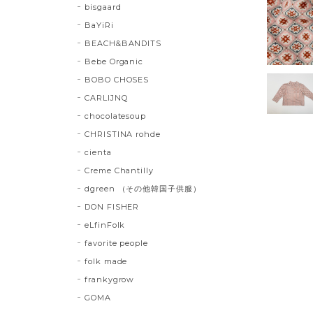
bisgaard
BaYiRi
BEACH&BANDITS
Bebe Organic
BOBO CHOSES
CARLIJNQ
chocolatesoup
CHRISTINA rohde
cienta
Creme Chantilly
dgreen （その他韓国子供服）
DON FISHER
eLfinFolk
favorite people
folk made
frankygrow
GOMA