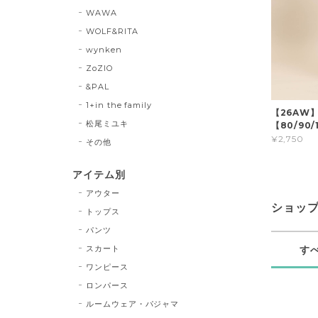
WAWA
WOLF&RITA
wynken
ZoZIO
&PAL
1+in the family
【26AW
松尾ミユキ
【80/90/1
¥2,750
その他
アイテム別
アウター
ショッ
トップス
パンツ
スカート
す
ワンピース
ロンパース
ルームウェア・パジャマ