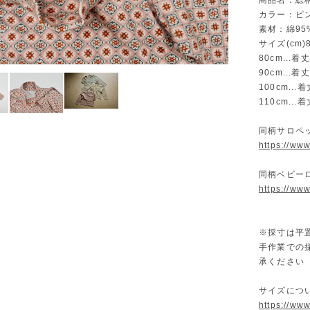
商品名：総
カラー：ピ
素材：綿95
サイズ(cm)80
80cm...着
90cm...着
100cm...
110cm...
同柄サロペ
https://ww
同柄ベビー
https://ww
※採寸は平
手作業での
承ください
サイズにつ
https://ww