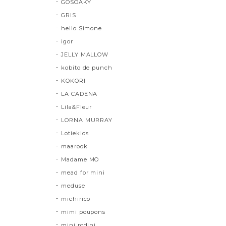
GOSOAKY
GRIS
hello Simone
igor
JELLY MALLOW
kobito de punch
KOKORI
LA CADENA
Lila&Fleur
LORNA MURRAY
Lotiekids
maarook
Madame MO
mead for mini
meduse
michirico
mimi poupons
mini rodini