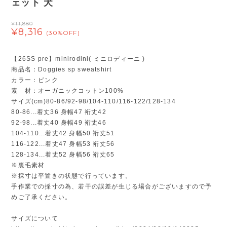
ェット 犬
¥11,880
¥8,316
(30%OFF)
【26SS pre】minirodini( ミニロディーニ )
商品名：Doggies sp sweatshirt
カラー：ピンク
素 材：オーガニックコットン100%
サイズ(cm)80-86/92-98/104-110/116-122/128-134
80-86...着丈36 身幅47 裄丈42
92-98...着丈40 身幅49 裄丈46
104-110...着丈42 身幅50 裄丈51
116-122...着丈47 身幅53 裄丈56
128-134...着丈52 身幅56 裄丈65
※裏毛素材
※採寸は平置きの状態で行っています。
手作業での採寸の為、若干の誤差が生じる場合がございますので予
めご了承ください。
サイズについて