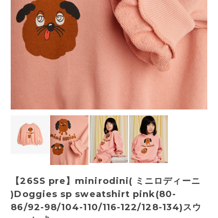
【26SS pre】minirodini( ミニロディーニ
)Doggies sp sweatshirt pink(80-
86/92-98/104-110/116-122/128-134)スウ