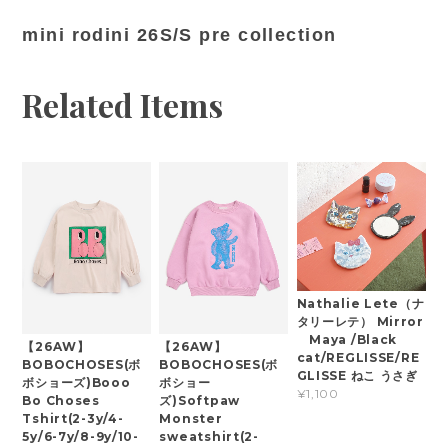
mini rodini 26S/S pre collection
Related Items
Nathalie Lete（ナ
タリーレテ） Mirror
Maya /Black
【26AW】
【26AW】
cat/REGLISSE/RE
BOBOCHOSES(ボ
BOBOCHOSES(ボ
GLISSE ねこ うさぎ
ボショーズ)Booo
ボショー
¥1,100
Bo Choses
ズ)Softpaw
Tshirt(2-3y/4-
Monster
5y/6-7y/8-9y/10-
sweatshirt(2-