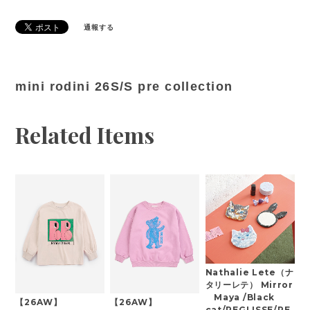
通報する
mini rodini 26S/S pre collection
Related Items
Nathalie Lete（ナ
タリーレテ） Mirror
Maya /Black
【26AW】
【26AW】
cat/REGLISSE/RE