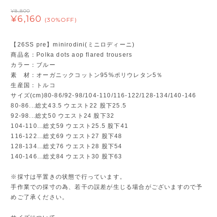
¥8,800
¥6,160
(30%OFF)
【26SS pre】minirodini(ミニロディーニ)
商品名：Polka dots aop flared trousers
カラー：ブルー
素 材：オーガニックコットン95%ポリウレタン5％
生産国：トルコ
サイズ(cm)80-86/92-98/104-110/116-122/128-134/140-146
80-86...総丈43.5 ウエスト22 股下25.5
92-98...総丈50 ウエスト24 股下32
104-110...総丈59 ウエスト25.5 股下41
116-122...総丈69 ウエスト27 股下48
128-134...総丈76 ウエスト28 股下54
140-146...総丈84 ウエスト30 股下63
※採寸は平置きの状態で行っています。
手作業での採寸の為、若干の誤差が生じる場合がございますので予
めご了承ください。