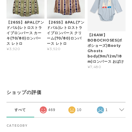
【26SS】&PAL(アン
【26SS】&PAL(アン
ドパル)レトロストラ
ドパル)レトロストラ
イプロンパース カー
イプロンパース クリ
【26AW】
キ(70/80)ロンパー
ーム(70/80)ロンパ
BOBOCHOSES(ボ
ス レトロ
ース レトロ
ボショーズ)Booty
¥3,920
¥3,920
Ghosts
body(9m/12m/18
m)ロンパース おばけ
¥7,480
ショップの評価
すべて
469
10
1
CATEGORY