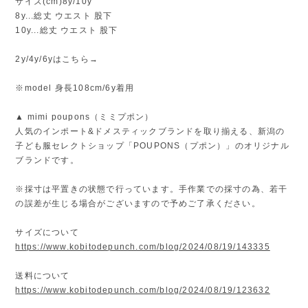
サイズ(cm)8y/10y
8y...総丈 ウエスト 股下
10y...総丈 ウエスト 股下
2y/4y/6yはこちら→
※model 身長108cm/6y着用
▲ mimi poupons（ミミプポン）
人気のインポート&ドメスティックブランドを取り揃える、新潟の
子ども服セレクトショップ「POUPONS（プポン）」のオリジナル
ブランドです。
※採寸は平置きの状態で行っています。手作業での採寸の為、若干
の誤差が生じる場合がございますので予めご了承ください。
サイズについて
https://www.kobitodepunch.com/blog/2024/08/19/143335
送料について
https://www.kobitodepunch.com/blog/2024/08/19/123632