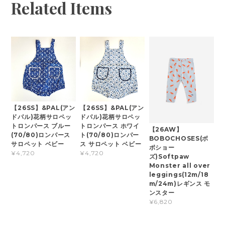
Related Items
【26SS】&PAL(アン
【26SS】&PAL(アン
ドパル)花柄サロペッ
ドパル)花柄サロペッ
トロンパース ブルー
トロンパース ホワイ
【26AW】
(70/80)ロンパース
ト(70/80)ロンパー
BOBOCHOSES(ボ
サロペット ベビー
ス サロペット ベビー
ボショー
¥4,720
¥4,720
ズ)Softpaw
Monster all over
leggings(12m/18
m/24m)レギンス モ
ンスター
¥6,820