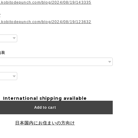
w.kobitodepunch.com/blog/2024/08/19/143335
て
w.kobitodepunch.com/blog/2024/08/19/123632
包装
International shipping available
Add to cart
日本国内にお住まいの方向け