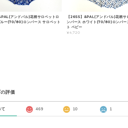
&PAL(アンドパル)花柄サロペットロ
【26SS】&PAL(アンドパル)花柄
ルー(70/80)ロンパース サロペット
ンパース ホワイト(70/80)ロンパー
ト ベビー
¥4,720
プの評価
べて
469
10
1