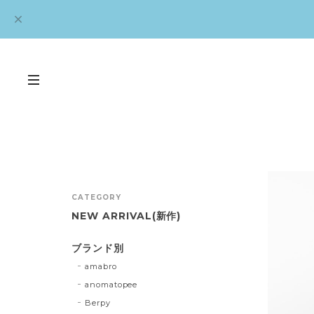
CATEGORY
NEW ARRIVAL(新作)
ブランド別
amabro
anomatopee
Berpy