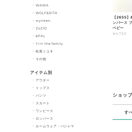
WAWA
WOLF&RITA
【26SS】
wynken
ンパース ブ
ベビー
ZoZIO
¥4,720
&PAL
1+in the family
松尾ミユキ
その他
アイテム別
アウター
トップス
ショッ
パンツ
スカート
ワンピース
す
ロンパース
ルームウェア・パジャマ