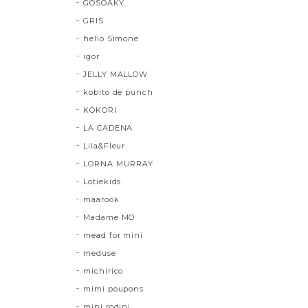
GOSOAKY
GRIS
hello Simone
igor
JELLY MALLOW
kobito de punch
KOKORI
LA CADENA
Lila&Fleur
LORNA MURRAY
Lotiekids
maarook
Madame MO
mead for mini
meduse
michirico
mimi poupons
mini rodini