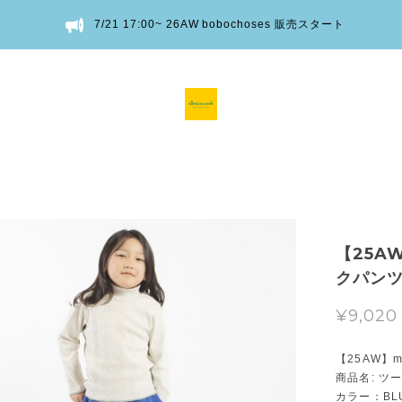
7/21 17:00~ 26AW bobochoses 販売スタート
【25A
クパンツ 
¥9,020
【25AW】m
商品名: ツ
カラー：BL