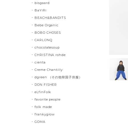
bisgaard
BaYiRi
BEACH&BANDITS
Bebe Organic
BOBO CHOSES
CARLIJNQ
chocolatesoup
CHRISTINA rohde
cienta
Creme Chantilly
dgreen （その他韓国子供服）
DON FISHER
eLfinFolk
favorite people
folk made
frankygrow
GOMA