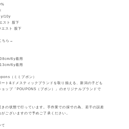
0%
本
y/10y
 ウエスト 股下
丈 ウエスト 股下
yはこちら→
08cm/6y着用
13cm/6y着用
poupons（ミミプポン）
ポート&ドメスティックブランドを取り揃える、新潟の子ども
ショップ「POUPONS（プポン）」のオリジナルブランドで
置きの状態で行っています。手作業での採寸の為、若干の誤差
合がございますので予めご了承ください。
いて