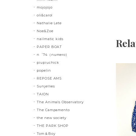
mojojojo
oli&carol
Nathalie Lete
Noe&Zoe
Rela
nailmatic kids
PAPER BOAT
n゜74（numero)
piupiuchick
popelin
REPOSE AMS
Sunjellies
TAION
The Animals Observatory
The Campamento
the new society
THE PARK SHOP
Tom＆Boy