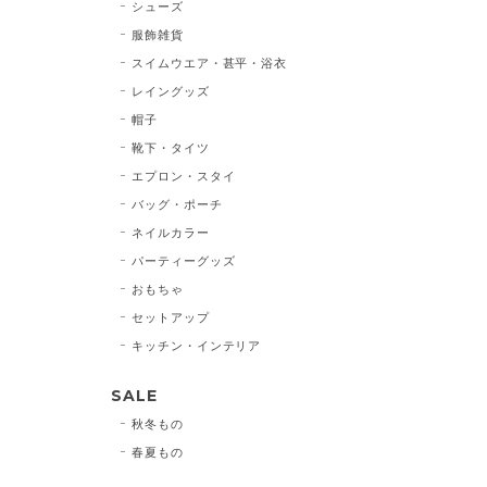
シューズ
服飾雑貨
スイムウエア・甚平・浴衣
レイングッズ
帽子
靴下・タイツ
エプロン・スタイ
バッグ・ポーチ
ネイルカラー
パーティーグッズ
おもちゃ
セットアップ
キッチン・インテリア
SALE
秋冬もの
春夏もの