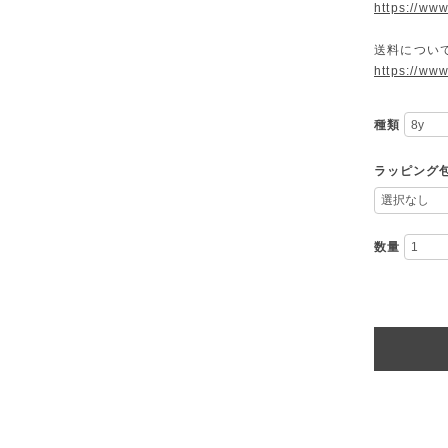
https://ww
送料につい
https://ww
種類
ラッピング
数量