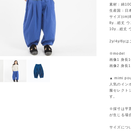
素材：綿10
生産国：日
サイズ(cm)8
8y...総丈
10y...総
2y/4y/6
※model
画像1 身長1
画像2 身長1
▲ mimi 
人気のイン
服セレクト
す。
※採寸は平
が生じる場
サイズにつ