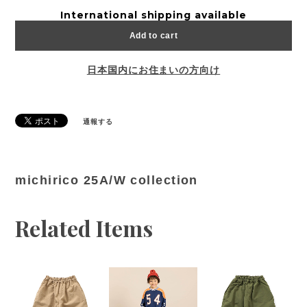
International shipping available
Add to cart
日本国内にお住まいの方向け
通報する
michirico 25A/W collection
Related Items