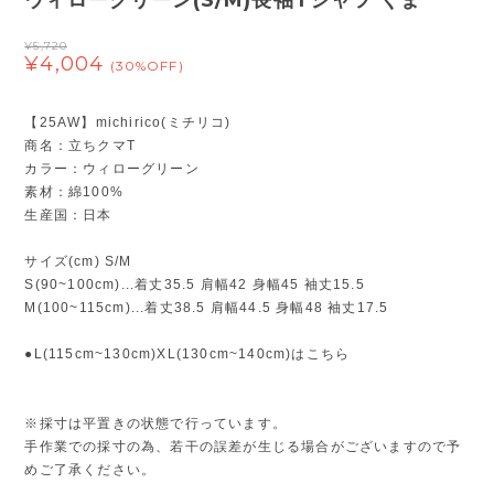
ウィローグリーン(S/M)長袖Tシャツ くま
¥5,720
¥4,004
(30%OFF)
【25AW】michirico(ミチリコ)
商名：立ちクマT
カラー：ウィローグリーン
素材：綿100%
生産国：日本
サイズ(cm) S/M
S(90~100cm)...着丈35.5 肩幅42 身幅45 袖丈15.5
M(100~115cm)...着丈38.5 肩幅44.5 身幅48 袖丈17.5
●L(115cm~130cm)XL(130cm~140cm)はこちら
※採寸は平置きの状態で行っています。
手作業での採寸の為、若干の誤差が生じる場合がございますので予
めご了承ください。