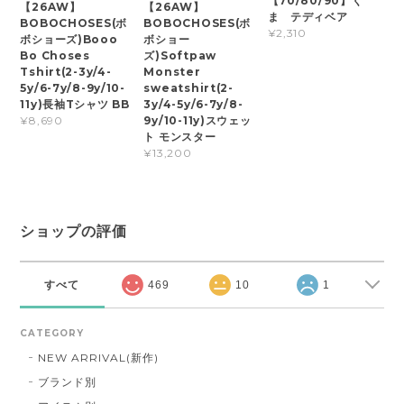
【70/80/90】く
【26AW】
【26AW】
ま テディベア
BOBOCHOSES(ボ
BOBOCHOSES(ボ
¥2,310
ボショーズ)Booo
ボショー
Bo Choses
ズ)Softpaw
Tshirt(2-3y/4-
Monster
5y/6-7y/8-9y/10-
sweatshirt(2-
11y)長袖Tシャツ BB
3y/4-5y/6-7y/8-
9y/10-11y)スウェッ
¥8,690
ト モンスター
¥13,200
ショップの評価
すべて
469
10
1
CATEGORY
NEW ARRIVAL(新作)
ブランド別