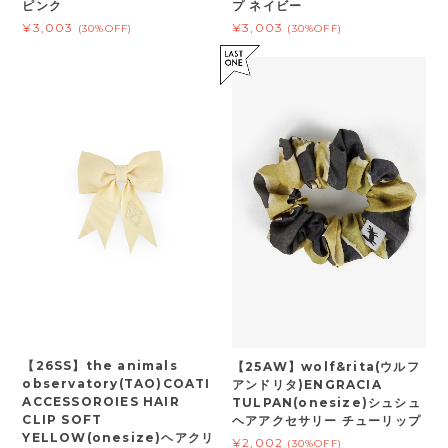
ピンク
プ ネイビー
¥3,003
¥3,003
(30%OFF)
(30%OFF)
【26SS】the animals
【25AW】wolf&rita(ウルフ
observatory(TAO)COATI
アンドリタ)ENGRACIA
ACCESSOROIES HAIR
TULPAN(onesize)シュシュ
CLIP SOFT
ヘアアクセサリー チューリップ
YELLOW(onesize)ヘアクリ
¥2,002
(30%OFF)