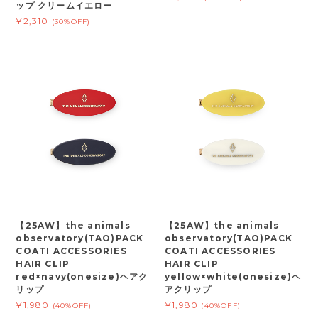
ップ クリームイエロー
¥2,310
(30%OFF)
【25AW】the animals
【25AW】the animals
observatory(TAO)PACK
observatory(TAO)PACK
COATI ACCESSORIES
COATI ACCESSORIES
HAIR CLIP
HAIR CLIP
red×navy(onesize)ヘアク
yellow×white(onesize)ヘ
リップ
アクリップ
¥1,980
¥1,980
(40%OFF)
(40%OFF)