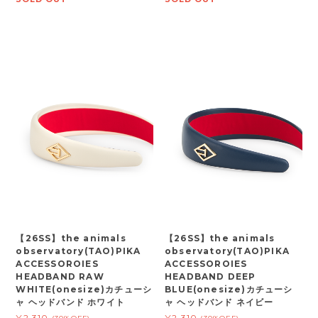
【26SS】the animals
【26SS】the animals
observatory(TAO)PIKA
observatory(TAO)PIKA
ACCESSOROIES
ACCESSOROIES
HEADBAND RAW
HEADBAND DEEP
WHITE(onesize)カチューシ
BLUE(onesize)カチューシ
ャ ヘッドバンド ホワイト
ャ ヘッドバンド ネイビー
¥2,310
¥2,310